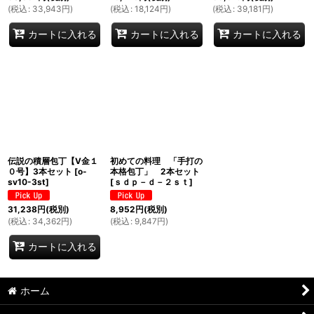
(
税込
:
33,943
円
)
(
税込
:
18,124
円
)
(
税込
:
39,181
円
)
カートに入れる
カートに入れる
カートに入れる
伝説の積層包丁【V金１
初めての料理 「手打の
０号】3本セット
[
o-
本格包丁」 2本セット
sv10-3st
]
[
ｓｄｐ－ｄ－２ｓｔ
]
31,238
円
(税別)
8,952
円
(税別)
(
税込
:
34,362
円
)
(
税込
:
9,847
円
)
カートに入れる
ホーム