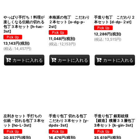
絞り込む
やっぱり手打ち！料理が
本格派の包丁 こだわり
手造り包丁 こだわり２
楽しくなる伝統の切れる
２本セット
[
o-dg-p-
本セット
[
d-dp-２st
]
包丁３本セット
[
h-tuc-
2st
]
3st
]
12,286
円
(税別)
11,048
円
(税別)
(
税込
:
13,515
円
)
13,143
円
(税別)
(
税込
:
12,153
円
)
(
税込
:
14,457
円
)
カートに入れる
カートに入れる
カートに入れる
左利きセット 手打ちの
手造り包丁 切れる包丁
手造り包丁 銀彩紋様
伝統・切れる包丁３本セ
こだわり３本セット
[
y-
【鍛造】積層３３層包丁
ット
[
ho-L-3st
]
dpds-3st
]
3本セット
[
k-gin-3st
]
30,857
円
(税別)
16,476
円
(税別)
35,619
円
(税別)