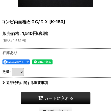
コンビ両面砥石ＧC/ＤＸ
[
K-180
]
販売価格
:
1,510
円
(税別)
(
税込
:
1,661
円
)
在庫あり
Facebookでシェア
数量
:
返品特約に関する重要事項
カートに入れる