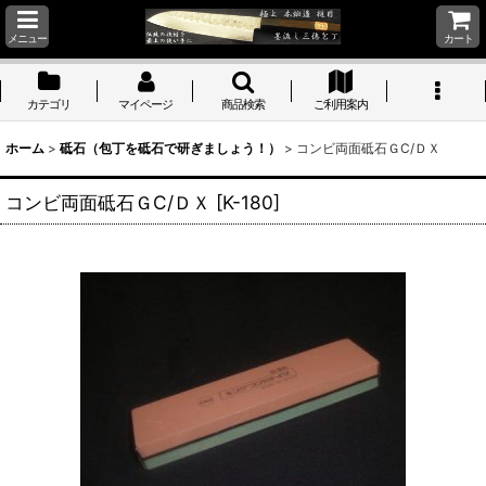
メニュー
カート
カテゴリ
マイページ
商品検索
ご利用案内
ホーム
>
砥石（包丁を砥石で研ぎましょう！）
>
コンビ両面砥石ＧC/ＤＸ
コンビ両面砥石ＧC/ＤＸ
[
K-180
]