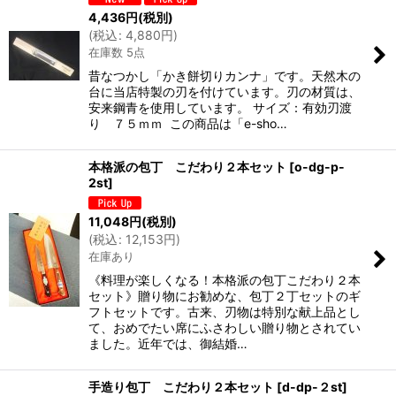
4,436
円
(税別)
(
税込
:
4,880
円
)
在庫数 5点
昔なつかし「かき餅切りカンナ」です。天然木の
台に当店特製の刃を付けています。刃の材質は、
安来鋼青を使用しています。 サイズ：有効刃渡
り ７５ｍｍ この商品は「e-sho…
本格派の包丁 こだわり２本セット
[
o-dg-p-
2st
]
11,048
円
(税別)
(
税込
:
12,153
円
)
在庫あり
《料理が楽しくなる！本格派の包丁こだわり２本
セット》贈り物にお勧めな、包丁２丁セットのギ
フトセットです。古来、刃物は特別な献上品とし
て、おめでたい席にふさわしい贈り物とされてい
ました。近年では、御結婚…
手造り包丁 こだわり２本セット
[
d-dp-２st
]