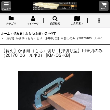
メニュー
カート
カテゴリ
マイページ
商品検索
ご利用案内
ホーム
>
切れる！おもち(お餅）切り包丁
>
【替刃】かき餅（もち）切り 【押切り型】用替刃のみ（20170106 ルネ0）
【替刃】かき餅（もち）切り 【押切り型】用替刃のみ
（20170106 ルネ0）
[
KM-OS-KB
]