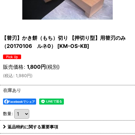
【替刃】かき餅（もち）切り 【押切り型】用替刃のみ
（20170106 ルネ0）
[
KM-OS-KB
]
販売価格
:
1,800
円
(税別)
(
税込
:
1,980
円
)
在庫あり
Facebookでシェア
数量
:
返品特約に関する重要事項