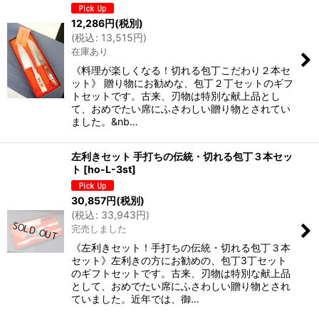
12,286
円
(税別)
(
税込
:
13,515
円
)
在庫あり
《料理が楽しくなる！切れる包丁こだわり２本セ
ット》 贈り物にお勧めな、包丁２丁セットのギフ
トセットです。古来、刃物は特別な献上品とし
て、おめでたい席にふさわしい贈り物とされてい
ました。&nb…
左利きセット 手打ちの伝統・切れる包丁３本セッ
ト
[
ho-L-3st
]
30,857
円
(税別)
(
税込
:
33,943
円
)
完売しました
《左利きセット！手打ちの伝統・切れる包丁３本
セット》左利きの方にお勧めの、包丁3丁セット
のギフトセットです。古来、刃物は特別な献上品
として、おめでたい席にふさわしい贈り物とされ
ていました。近年では、御…