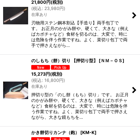
21,800
円
(税別)
(
税込
:
23,980
円
)
在庫あり
刃物用ステン鋼本割込【手造り】両手包丁で
す。 お正月のかがみ餅や、硬くて、大きな（例え
ばカボチャなど）食材を切るのは、大変で、時に
は危険を伴う作業ですね。よく、菜切り包丁で両
手で押さえながら…
のしもち（餅）切り 【押切り型】
[
ＮＭ－ＯＳ
]
15,273
円
(税別)
(
税込
:
16,800
円
)
在庫あり
押切り型の「のし餅（もち）切り」です。 お正月
のかがみ餅や、硬くて、大きな（例えばカボチャ
など）食材を切るのは、大変で、時には危険を伴
う作業ですね。よく、菜切り包丁で両手で押さえ
ながら、大きな鏡もちを…
かき餅切りカンナ（鉋）
[
KM-K
]