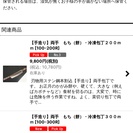
保管される場合は、湿気が無くお子様の手が届かない場所へ保管く
ださい。
関連商品
【手造り】両手 もち（餅）・冷凍包丁２００ｍ
ｍ
[
100-200R
]
9,800
円
(税別)
(
税込
:
10,780
円
)
在庫あり
刃物用ステン鋼本割込【手造り】両手包丁で
す。 お正月のかがみ餅や、硬くて、大きな（例え
ばカボチャなど）食材を切るのは、大変で、時に
は危険を伴う作業ですね。よく、菜切り包丁で両
手で…
【手造り】両手 もち（餅）・冷凍包丁３００ｍ
ｍ
[
100-300R
]