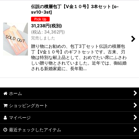
伝説の積層包丁【V金１０号】3本セット
[
o-
sv10-3st
]
31,238
円
(税別)
(
税込
:
34,362
円
)
完売しました
贈り物にお勧めの、包丁3丁セット伝説の積層包
丁【V金１０号】のギフトセットです。古来、刃
物は特別な献上品として、おめでたい席にふさわ
しい贈り物とされていました。近年では、御結婚
される新婚家庭に、長年勤…
ホーム
ショッピングカート
マイページ
最近チェックしたアイテム