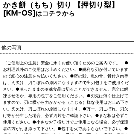
かき餅（もち）切り 【押切り型】
[KM-OS]
はコチラから
他の写真
（ご使用上の注意）安全に永くお使い頂くためのご案内です。 ●
お料理以外のご使用はお止めください。●鋭利な刃が付いています
ので細心の注意をお払いください。●蟹の殻、魚の骨、骨付き肉等
は、刃欠け、刃こぼれの原因になりますので出刃包丁をご使用くだ
さい。●凍ったままの冷凍食品は切ることができません。完全に解
凍させるか、専用の包丁をご使用ください。●刃先は薄く仕上げて
ますので、刃に横から力がかかる（こじる）様な使用はお止め下さ
い。刃欠け、刃こぼれの原因になります。●万一、刃こぼれ、刃欠
け等が発生した場合、必ず刃片をご確認下さい。●まな板は必ずご
使用ください。●小さなお子様だけでご使用になる場合、必ず保護
者の方が付き添って下さい。●包丁を火であぶらないで下さい。●