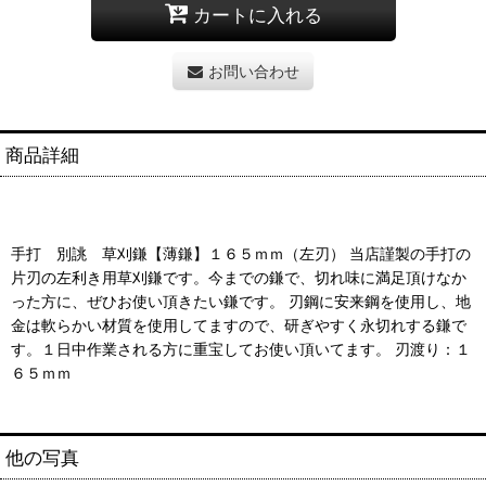
カートに入れる
お問い合わせ
商品詳細
手打 別誂 草刈鎌【薄鎌】１６５ｍｍ（左刃） 当店謹製の手打の
片刃の左利き用草刈鎌です。今までの鎌で、切れ味に満足頂けなか
った方に、ぜひお使い頂きたい鎌です。 刃鋼に安来鋼を使用し、地
金は軟らかい材質を使用してますので、研ぎやすく永切れする鎌で
す。１日中作業される方に重宝してお使い頂いてます。 刃渡り：１
６５ｍｍ
他の写真