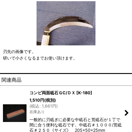
刃先の画像です。
研いで小さくなるまでお使い頂けます。
関連商品
コンビ両面砥石ＧC/ＤＸ
[
K-180
]
1,510
円
(税別)
(
税込
:
1,661
円
)
在庫あり
一般的に刃砥ぎに必要な中砥石と荒砥石が１丁で
間に合う便利な砥石です。中砥石＃１０００/荒砥
石＃２５０《サイズ》 205×50×25mm