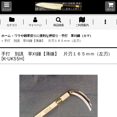
メニュー
カート
カテゴリ
マイページ
商品検索
ご利用案内
ホーム
>
ワラや雑草切りに便利な押切り・手打 草刈鎌（カマ）
>
手打 別誂 草刈鎌【薄鎌】 片刃１６５ｍｍ（左刃）
手打 別誂 草刈鎌【薄鎌】 片刃１６５ｍｍ（左刃）
[
K-UK55H
]