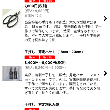
7,800
円
(税別)
(
税込
:
8,580
円
)
在庫数 12点
当店特製の手打ち（本鍛造）大久保型植木はさ
み 18ｃｍです。 刃は、安来鋼白紙を使用して手
作りで製作しています。 造園・盆栽をされてい
る、すべての方にお薦めします。 手打ち本鍛造
の刃は切れ味よく樹…
手打ち 剪定ハサミ（18cm・20cm）
8,400
円
～9,000
円
(税別)
(
税込
:
9,240
円
～9,900
円
)
当店、特製の手打ち（鍛造）剪定ハサミ（２０ｃ
ｍ・１８ｃｍ）です。刃は、安来鋼白紙を使用し
て手作りで製作しています。園芸をされている、
すべての方にお薦めします。手打ちなので刃を研
ぎ直して、長らくの間ご使…
手打ち 剪定刈込み鋏