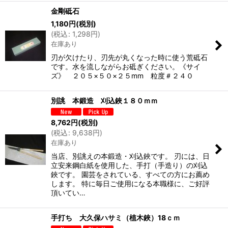
金剛砥石
1,180
円
(税別)
(
税込
:
1,298
円
)
在庫あり
刃が欠けたり、刃先が丸くなった時に使う荒砥石
です。水を流しながらお砥ぎください。《サイ
ズ》 ２０５×５０×２５mm 粒度＃２４０
別誂 本鍛造 刈込鋏１８０ｍｍ
8,762
円
(税別)
(
税込
:
9,638
円
)
在庫あり
当店、別誂えの本鍛造・刈込鋏です。 刃には、日
立安来鋼白紙を使用した、手打（手造り）の刈込
鋏です。 園芸をされている、すべての方にお薦め
します。 特に毎日ご使用になる本職様に、ご好評
頂いてい…
手打ち 大久保ハサミ（植木鋏）18ｃｍ