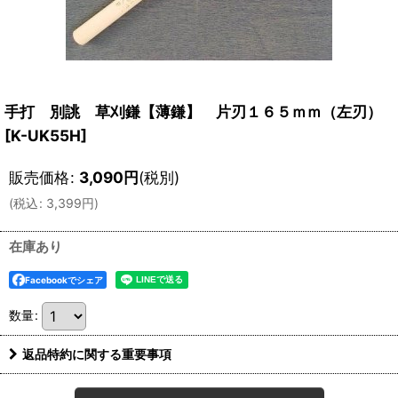
手打 別誂 草刈鎌【薄鎌】 片刃１６５ｍｍ（左刃）
[
K-UK55H
]
販売価格
:
3,090
円
(税別)
(
税込
:
3,399
円
)
在庫あり
Facebookでシェア
数量
:
返品特約に関する重要事項