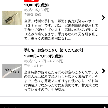
13,800
円
(税別)
(
税込
:
15,180
円
)
在庫数 10点
当店、特製の手打ち（鍛造）剪定刈込みハサミ
（２７ｃｍ）です。刃は、安来鋼白紙を使用して
手作りで製作しています。高所の刈込みで楽に刈
り込み作業できます。手打ちなので刃を研ぎ直し
て、長らくの間ご使用になれ…
手打ち 剪定のこぎり【折りたたみ式】
1,980
円
～3,850
円
(税別)
(
税込
:
2,178
円
～4,235
円
)
完売しました
当店特製の折りたたみ式の剪定のこぎりです。刃
の焼入れは松炭で焼入れした贅沢な逸品です。今
まで、色々な剪定ノコギリをお使いなり、切れ味
に満足頂けなかった方にお薦めです。替刃式にな
っていますので、刃が切れ…