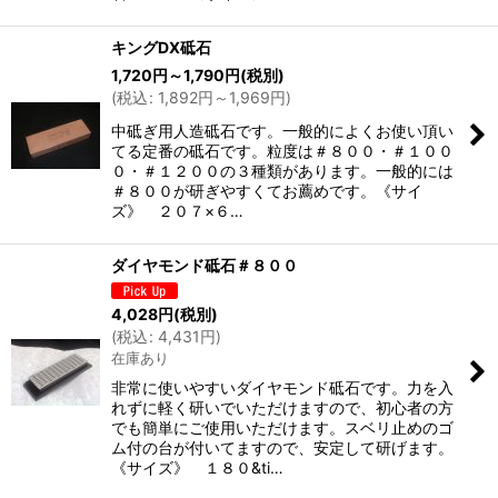
キングDX砥石
1,720
円
～1,790
円
(税別)
(
税込
:
1,892
円
～1,969
円
)
中砥ぎ用人造砥石です。一般的によくお使い頂い
てる定番の砥石です。粒度は＃８００・＃１００
０・＃１２００の３種類があります。一般的には
＃８００が研ぎやすくてお薦めです。《サイ
ズ》 ２０７×６…
ダイヤモンド砥石＃８００
4,028
円
(税別)
(
税込
:
4,431
円
)
在庫あり
非常に使いやすいダイヤモンド砥石です。力を入
れずに軽く研いでいただけますので、初心者の方
でも簡単にご使用いただけます。スベリ止めのゴ
ム付の台が付いてますので、安定して研げます。
《サイズ》 １８０&ti…