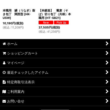
本職用 鰻（うなぎ）裂
【本鍛造】 蕎麦（そ
き包丁 関西型
[
HK-
ば）切り包丁（共柄）本
USW
]
職用
[
HT-SB21
]
10,190
円
(税別)
(
税込
:
11,209
円
)
37,505
円
(税別)
(
税込
:
41,256
円
)
ホーム
ショッピングカート
マイページ
最近チェックしたアイテム
特定商取引法表示
ご利用案内
お問い合せ