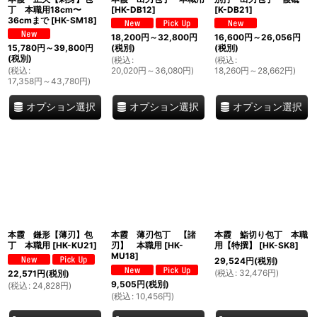
丁 本職用18cm〜
[
HK-DB12
]
[
K-DB21
]
36cmまで
[
HK-SM18
]
18,200
円
～32,800
円
16,600
円
～26,056
円
15,780
円
～39,800
円
(税別)
(税別)
(税別)
(
税込
:
(
税込
:
(
税込
:
20,020
円
～36,080
円
)
18,260
円
～28,662
円
)
17,358
円
～43,780
円
)
オプション選択
オプション選択
オプション選択
本霞 鎌形【薄刃】包
本霞 薄刃包丁 【諸
本霞 鮨切り包丁 本職
丁 本職用
[
HK-KU21
]
刃】 本職用
[
HK-
用【特撰】
[
HK-SK8
]
MU18
]
29,524
円
(税別)
(
税込
:
32,476
円
)
22,571
円
(税別)
9,505
円
(税別)
(
税込
:
24,828
円
)
(
税込
:
10,456
円
)