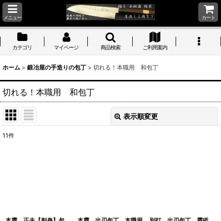
メニュー
カート
カテゴリ
マイページ
商品検索
ご利用案内
ホーム
>
鍛冶屋の手造りの包丁
>
切れる！本職用 和包丁
切れる！本職用 和包丁
表示順変更
閉じる
11
件
表示数
:
並び順
:
絞り込む
本霞 正夫【刺身】包
本霞 出刃包丁 本職用
別打 出刃包丁 霞砥